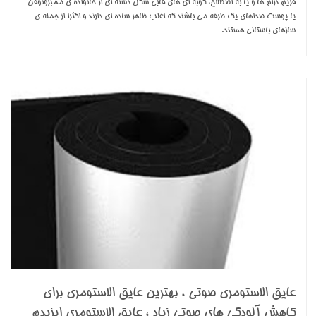
فریم درام ها و یا به اصطلاح، کوبه ای های قابی شکل دسته ای از خانواده ی ممبرونوفن
یا پوست صداهای یک طرفه می باشند که اغلب ظاهر ساده ای دارند و اکثرا از جمله ی
سازهای باستانی هستند.
عایق الاستومری صوتی ، بهترین عایق الاستومری برای
کاهش آلودگی های صوتی زیاد ، عایق الاستومری ایزیدم