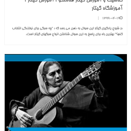
کلاسیک و آموزش گیتار فلامنکو ، آموزش گیتار ،
آموزشگاه گیتار
|
1399-04-19
در شروع یادگیری گیتار این سوال به ذهن می رسد که : “چه سبکی برای نوازندگی انتخاب
کنم؟“ بهترین راه برای پاسخ به این سوال شناختن انواع سبکهای گیتار است.