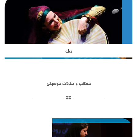
به ساز دف است اما از نظر شکل ظاهری و صدایی که از آن تولید می
حساب می آیند.استاد مظاهری از شاگردان آقای ظریف بوده واز
شود با دف تفاوت هایی دارد.دایره از دف کوچکتر است و تعداد زنجیر
بهترین شاگردان ایشان محسوب می شوند. استاد شاکری از دیگر
هایی که به آن وصل شده است از دف بسیار کمتر است. نواختن ساز
اساتید آموزشگاه موسیقی تاج بخش برای تدریس ساز تار و سه تار
دایره در کشورهای آسیایی نظیر ایران, افغانستان , تاجیکستان و ...
به هنرجویان هستند. ساز تخصصی ایشان تار و سه تار است و
رواج دارد.
تحصیلات خود را در زمینه موسیقی ایرانی،آموزش موسیقی به
کودکان و گرافیک دنبال نموده اند.
دف
ساز دف یکی از ساز های کوبه ای در موسیقی ایرانی است که از
مبتدی تا حرفه ای در آموزشگاه موسیقی تاج بخش تدریس می
شود.ساختار ظاهری دف شامل کمانه,پوستی,قسمت شستی,حلقه ها
و گل میخ می شود.تمامی قسمت های مربوط به ساز دف در انواع
مطالب و مقالات موسیقی
مختلفی ساخته شده اند.ساز دف از ساز های کوبه ای با قدمت ایرانی
است و همانطور که در تاریخ عرفان و تصوف آمده است ازارکان
اصلی مجالس عیش و طرب و محافل اهل ذوق و عرفان و مجالس
سماع بوده که قوالان هم با خواندن سرود و ترانه آن را به کار
می‌بردند.ساز دف شبیه به ساز دایره است اما از آن بزرگتر بوده دارای
صداسازی و آواز پاپ
صداسازی و آواز پاپ یکی از خدمات آموزشگاه موسیقی تاج بخش
صدایی بم تر است. استاد حدادی مدرس ساز دف در آموزشگاه
است که در زیرگروه آموزش اواز در این آموزشگاه موسیقی با بهترین
موسیقی تاج بخش هستند.استاد حدادی از شاگردان استاد کامکار
اساتید این حوزه آموزش داده می شود.