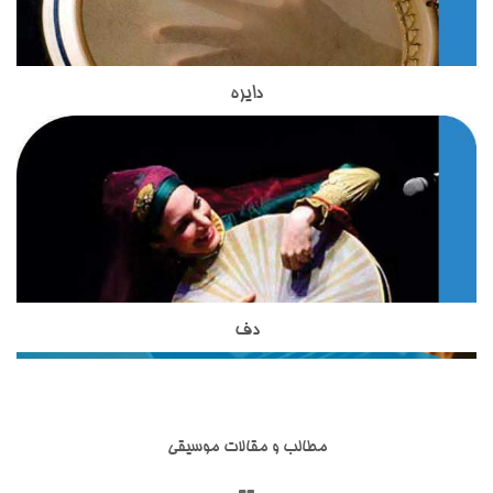
پنج تار) داشت. غلامحسین درویش یا درویش خان سیم ششمی به
آن افزود که همچنان به کار می‌رود. از بهترین نوازنده های تار در عصر
امروز ما استاد حسین علیزاده هستند. استاد مظاهری مدرس ساز تار
در آموزشگاه موسیقی تاج بخش هستند.استاد مظاهری تحصیلات
دایره
ساز دایره یکی از ساز های کوبه ای اصیل ایرانی است که در
خود را در زمینه موسیقی گذرانده اند و با بیش از 18 سال سابقه
آموزشگاه موسیقی تاج بخش تدریس می شود.این ساز بسیار شبیه
تدریس ساز های زهی ، از بهترین های تدریس سازهای زهی ایرانی به
به ساز دف است اما از نظر شکل ظاهری و صدایی که از آن تولید می
حساب می آیند.استاد مظاهری از شاگردان آقای ظریف بوده واز
شود با دف تفاوت هایی دارد.دایره از دف کوچکتر است و تعداد زنجیر
بهترین شاگردان ایشان محسوب می شوند. استاد شاکری از دیگر
هایی که به آن وصل شده است از دف بسیار کمتر است. نواختن ساز
اساتید آموزشگاه موسیقی تاج بخش برای تدریس ساز تار و سه تار
دایره در کشورهای آسیایی نظیر ایران, افغانستان , تاجیکستان و ...
به هنرجویان هستند. ساز تخصصی ایشان تار و سه تار است و
رواج دارد.
تحصیلات خود را در زمینه موسیقی ایرانی،آموزش موسیقی به
کودکان و گرافیک دنبال نموده اند.
دف
ساز دف یکی از ساز های کوبه ای در موسیقی ایرانی است که از
مبتدی تا حرفه ای در آموزشگاه موسیقی تاج بخش تدریس می
شود.ساختار ظاهری دف شامل کمانه,پوستی,قسمت شستی,حلقه ها
و گل میخ می شود.تمامی قسمت های مربوط به ساز دف در انواع
مطالب و مقالات موسیقی
مختلفی ساخته شده اند.ساز دف از ساز های کوبه ای با قدمت ایرانی
است و همانطور که در تاریخ عرفان و تصوف آمده است ازارکان