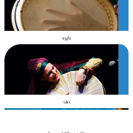
کلی آن حدود ۹۵ سانتی متر است. در گذشته تار ایرانی پنج سیم (یا
پنج تار) داشت. غلامحسین درویش یا درویش خان سیم ششمی به
آن افزود که همچنان به کار می‌رود. از بهترین نوازنده های تار در عصر
امروز ما استاد حسین علیزاده هستند. استاد مظاهری مدرس ساز تار
در آموزشگاه موسیقی تاج بخش هستند.استاد مظاهری تحصیلات
دایره
ساز دایره یکی از ساز های کوبه ای اصیل ایرانی است که در
خود را در زمینه موسیقی گذرانده اند و با بیش از 18 سال سابقه
آموزشگاه موسیقی تاج بخش تدریس می شود.این ساز بسیار شبیه
تدریس ساز های زهی ، از بهترین های تدریس سازهای زهی ایرانی به
به ساز دف است اما از نظر شکل ظاهری و صدایی که از آن تولید می
حساب می آیند.استاد مظاهری از شاگردان آقای ظریف بوده واز
شود با دف تفاوت هایی دارد.دایره از دف کوچکتر است و تعداد زنجیر
بهترین شاگردان ایشان محسوب می شوند. استاد شاکری از دیگر
هایی که به آن وصل شده است از دف بسیار کمتر است. نواختن ساز
اساتید آموزشگاه موسیقی تاج بخش برای تدریس ساز تار و سه تار
دایره در کشورهای آسیایی نظیر ایران, افغانستان , تاجیکستان و ...
به هنرجویان هستند. ساز تخصصی ایشان تار و سه تار است و
رواج دارد.
تحصیلات خود را در زمینه موسیقی ایرانی،آموزش موسیقی به
کودکان و گرافیک دنبال نموده اند.
دف
ساز دف یکی از ساز های کوبه ای در موسیقی ایرانی است که از
مبتدی تا حرفه ای در آموزشگاه موسیقی تاج بخش تدریس می
شود.ساختار ظاهری دف شامل کمانه,پوستی,قسمت شستی,حلقه ها
و گل میخ می شود.تمامی قسمت های مربوط به ساز دف در انواع