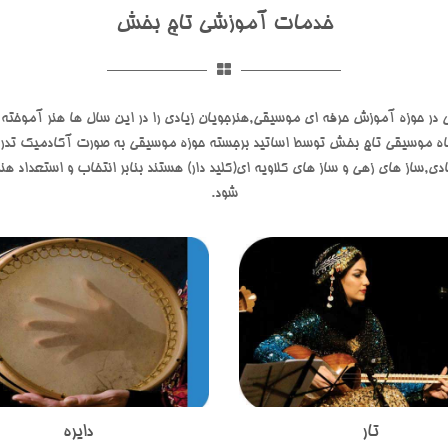
خدمات آموزشی تاج بخش
 حوزه آموزش حرفه ای موسیقی,هنرجویان زیادی را در این سال ها هنر آموخته 
اه موسیقی تاج بخش توسط اساتید برجسته حوزه موسیقی به صورت آکادمیک تدری
ادی,ساز های زهی و ساز های کلاویه ای(کلید دار) هستند بنابر انتخاب و استعداد
شود.
تار
دایره
 گستره سازهای ایرانی زهی قرار می
ساز دایره یکی از ساز های کوبه ای