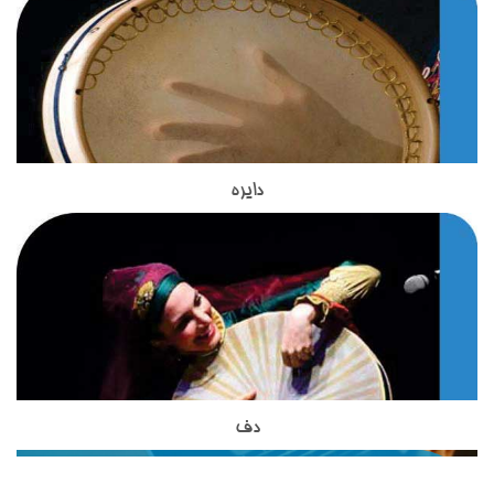
ای طولانی در تدریس ساز های کوبه ای دارند.
علاقه مند تدریس می شود.در ساخت ساز تار از چوب، پوست،
استخوان، زه ( روده تابیده چهارپایان) و فلزاستفاده می شود و طول
کلی آن حدود ۹۵ سانتی متر است. در گذشته تار ایرانی پنج سیم (یا
پنج تار) داشت. غلامحسین درویش یا درویش خان سیم ششمی به
آن افزود که همچنان به کار می‌رود. از بهترین نوازنده های تار در عصر
امروز ما استاد حسین علیزاده هستند. استاد مظاهری مدرس ساز تار
در آموزشگاه موسیقی تاج بخش هستند.استاد مظاهری تحصیلات
دایره
ساز دایره یکی از ساز های کوبه ای اصیل ایرانی است که در
خود را در زمینه موسیقی گذرانده اند و با بیش از 18 سال سابقه
آموزشگاه موسیقی تاج بخش تدریس می شود.این ساز بسیار شبیه
تدریس ساز های زهی ، از بهترین های تدریس سازهای زهی ایرانی به
به ساز دف است اما از نظر شکل ظاهری و صدایی که از آن تولید می
حساب می آیند.استاد مظاهری از شاگردان آقای ظریف بوده واز
شود با دف تفاوت هایی دارد.دایره از دف کوچکتر است و تعداد زنجیر
بهترین شاگردان ایشان محسوب می شوند. استاد شاکری از دیگر
هایی که به آن وصل شده است از دف بسیار کمتر است. نواختن ساز
اساتید آموزشگاه موسیقی تاج بخش برای تدریس ساز تار و سه تار
دایره در کشورهای آسیایی نظیر ایران, افغانستان , تاجیکستان و ...
به هنرجویان هستند. ساز تخصصی ایشان تار و سه تار است و
رواج دارد.
تحصیلات خود را در زمینه موسیقی ایرانی،آموزش موسیقی به
کودکان و گرافیک دنبال نموده اند.
دف
ساز دف یکی از ساز های کوبه ای در موسیقی ایرانی است که از
مبتدی تا حرفه ای در آموزشگاه موسیقی تاج بخش تدریس می
شود.ساختار ظاهری دف شامل کمانه,پوستی,قسمت شستی,حلقه ها