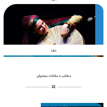
ساز دایره یکی از ساز های کوبه ای اصیل ایرانی است که در
خود را در زمینه موسیقی گذرانده اند و با بیش از 18 سال سابقه
آموزشگاه موسیقی تاج بخش تدریس می شود.این ساز بسیار شبیه
تدریس ساز های زهی ، از بهترین های تدریس سازهای زهی ایرانی به
به ساز دف است اما از نظر شکل ظاهری و صدایی که از آن تولید می
حساب می آیند.استاد مظاهری از شاگردان آقای ظریف بوده واز
شود با دف تفاوت هایی دارد.دایره از دف کوچکتر است و تعداد زنجیر
بهترین شاگردان ایشان محسوب می شوند. استاد شاکری از دیگر
هایی که به آن وصل شده است از دف بسیار کمتر است. نواختن ساز
اساتید آموزشگاه موسیقی تاج بخش برای تدریس ساز تار و سه تار
دایره در کشورهای آسیایی نظیر ایران, افغانستان , تاجیکستان و ...
به هنرجویان هستند. ساز تخصصی ایشان تار و سه تار است و
رواج دارد.
تحصیلات خود را در زمینه موسیقی ایرانی،آموزش موسیقی به
کودکان و گرافیک دنبال نموده اند.
دف
ساز دف یکی از ساز های کوبه ای در موسیقی ایرانی است که از
مبتدی تا حرفه ای در آموزشگاه موسیقی تاج بخش تدریس می
شود.ساختار ظاهری دف شامل کمانه,پوستی,قسمت شستی,حلقه ها
و گل میخ می شود.تمامی قسمت های مربوط به ساز دف در انواع
مطالب و مقالات موسیقی
مختلفی ساخته شده اند.ساز دف از ساز های کوبه ای با قدمت ایرانی
است و همانطور که در تاریخ عرفان و تصوف آمده است ازارکان
اصلی مجالس عیش و طرب و محافل اهل ذوق و عرفان و مجالس
سماع بوده که قوالان هم با خواندن سرود و ترانه آن را به کار
می‌بردند.ساز دف شبیه به ساز دایره است اما از آن بزرگتر بوده دارای
صداسازی و آواز پاپ
صداسازی و آواز پاپ یکی از خدمات آموزشگاه موسیقی تاج بخش
صدایی بم تر است. استاد حدادی مدرس ساز دف در آموزشگاه