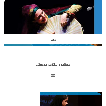
به ساز دف است اما از نظر شکل ظاهری و صدایی که از آن تولید می
حساب می آیند.استاد مظاهری از شاگردان آقای ظریف بوده واز
شود با دف تفاوت هایی دارد.دایره از دف کوچکتر است و تعداد زنجیر
بهترین شاگردان ایشان محسوب می شوند. استاد شاکری از دیگر
هایی که به آن وصل شده است از دف بسیار کمتر است. نواختن ساز
اساتید آموزشگاه موسیقی تاج بخش برای تدریس ساز تار و سه تار
دایره در کشورهای آسیایی نظیر ایران, افغانستان , تاجیکستان و ...
به هنرجویان هستند. ساز تخصصی ایشان تار و سه تار است و
رواج دارد.
تحصیلات خود را در زمینه موسیقی ایرانی،آموزش موسیقی به
کودکان و گرافیک دنبال نموده اند.
دف
ساز دف یکی از ساز های کوبه ای در موسیقی ایرانی است که از
مبتدی تا حرفه ای در آموزشگاه موسیقی تاج بخش تدریس می
شود.ساختار ظاهری دف شامل کمانه,پوستی,قسمت شستی,حلقه ها
و گل میخ می شود.تمامی قسمت های مربوط به ساز دف در انواع
مطالب و مقالات موسیقی
مختلفی ساخته شده اند.ساز دف از ساز های کوبه ای با قدمت ایرانی
است و همانطور که در تاریخ عرفان و تصوف آمده است ازارکان
اصلی مجالس عیش و طرب و محافل اهل ذوق و عرفان و مجالس
سماع بوده که قوالان هم با خواندن سرود و ترانه آن را به کار
می‌بردند.ساز دف شبیه به ساز دایره است اما از آن بزرگتر بوده دارای
صداسازی و آواز پاپ
صداسازی و آواز پاپ یکی از خدمات آموزشگاه موسیقی تاج بخش
صدایی بم تر است. استاد حدادی مدرس ساز دف در آموزشگاه
است که در زیرگروه آموزش اواز در این آموزشگاه موسیقی با بهترین
موسیقی تاج بخش هستند.استاد حدادی از شاگردان استاد کامکار
اساتید این حوزه آموزش داده می شود.