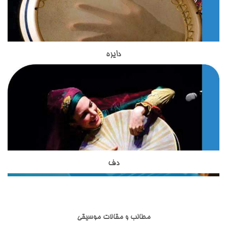
پنج تار) داشت. غلامحسین درویش یا درویش خان سیم ششمی به
آن افزود که همچنان به کار می‌رود. از بهترین نوازنده های تار در عصر
امروز ما استاد حسین علیزاده هستند. استاد مظاهری مدرس ساز تار
در آموزشگاه موسیقی تاج بخش هستند.استاد مظاهری تحصیلات
دایره
ساز دایره یکی از ساز های کوبه ای اصیل ایرانی است که در
خود را در زمینه موسیقی گذرانده اند و با بیش از 18 سال سابقه
آموزشگاه موسیقی تاج بخش تدریس می شود.این ساز بسیار شبیه
تدریس ساز های زهی ، از بهترین های تدریس سازهای زهی ایرانی به
به ساز دف است اما از نظر شکل ظاهری و صدایی که از آن تولید می
حساب می آیند.استاد مظاهری از شاگردان آقای ظریف بوده واز
شود با دف تفاوت هایی دارد.دایره از دف کوچکتر است و تعداد زنجیر
بهترین شاگردان ایشان محسوب می شوند. استاد شاکری از دیگر
هایی که به آن وصل شده است از دف بسیار کمتر است. نواختن ساز
اساتید آموزشگاه موسیقی تاج بخش برای تدریس ساز تار و سه تار
دایره در کشورهای آسیایی نظیر ایران, افغانستان , تاجیکستان و ...
به هنرجویان هستند. ساز تخصصی ایشان تار و سه تار است و
رواج دارد.
تحصیلات خود را در زمینه موسیقی ایرانی،آموزش موسیقی به
کودکان و گرافیک دنبال نموده اند.
دف
ساز دف یکی از ساز های کوبه ای در موسیقی ایرانی است که از
مبتدی تا حرفه ای در آموزشگاه موسیقی تاج بخش تدریس می
شود.ساختار ظاهری دف شامل کمانه,پوستی,قسمت شستی,حلقه ها
و گل میخ می شود.تمامی قسمت های مربوط به ساز دف در انواع
مطالب و مقالات موسیقی
مختلفی ساخته شده اند.ساز دف از ساز های کوبه ای با قدمت ایرانی