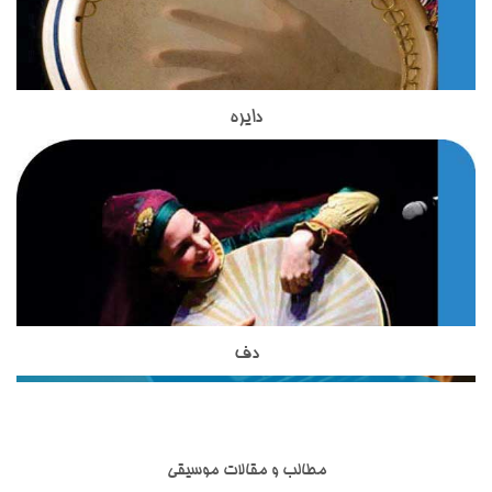
پنج تار) داشت. غلامحسین درویش یا درویش خان سیم ششمی به
آن افزود که همچنان به کار می‌رود. از بهترین نوازنده های تار در عصر
امروز ما استاد حسین علیزاده هستند. استاد مظاهری مدرس ساز تار
در آموزشگاه موسیقی تاج بخش هستند.استاد مظاهری تحصیلات
دایره
ساز دایره یکی از ساز های کوبه ای اصیل ایرانی است که در
خود را در زمینه موسیقی گذرانده اند و با بیش از 18 سال سابقه
آموزشگاه موسیقی تاج بخش تدریس می شود.این ساز بسیار شبیه
تدریس ساز های زهی ، از بهترین های تدریس سازهای زهی ایرانی به
به ساز دف است اما از نظر شکل ظاهری و صدایی که از آن تولید می
حساب می آیند.استاد مظاهری از شاگردان آقای ظریف بوده واز
شود با دف تفاوت هایی دارد.دایره از دف کوچکتر است و تعداد زنجیر
بهترین شاگردان ایشان محسوب می شوند. استاد شاکری از دیگر
هایی که به آن وصل شده است از دف بسیار کمتر است. نواختن ساز
اساتید آموزشگاه موسیقی تاج بخش برای تدریس ساز تار و سه تار
دایره در کشورهای آسیایی نظیر ایران, افغانستان , تاجیکستان و ...
به هنرجویان هستند. ساز تخصصی ایشان تار و سه تار است و
رواج دارد.
تحصیلات خود را در زمینه موسیقی ایرانی،آموزش موسیقی به
کودکان و گرافیک دنبال نموده اند.
دف
ساز دف یکی از ساز های کوبه ای در موسیقی ایرانی است که از
مبتدی تا حرفه ای در آموزشگاه موسیقی تاج بخش تدریس می
شود.ساختار ظاهری دف شامل کمانه,پوستی,قسمت شستی,حلقه ها
و گل میخ می شود.تمامی قسمت های مربوط به ساز دف در انواع
مطالب و مقالات موسیقی
مختلفی ساخته شده اند.ساز دف از ساز های کوبه ای با قدمت ایرانی