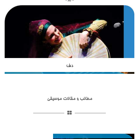
ساز دایره یکی از ساز های کوبه ای اصیل ایرانی است که در
خود را در زمینه موسیقی گذرانده اند و با بیش از 18 سال سابقه
آموزشگاه موسیقی تاج بخش تدریس می شود.این ساز بسیار شبیه
تدریس ساز های زهی ، از بهترین های تدریس سازهای زهی ایرانی به
به ساز دف است اما از نظر شکل ظاهری و صدایی که از آن تولید می
حساب می آیند.استاد مظاهری از شاگردان آقای ظریف بوده واز
شود با دف تفاوت هایی دارد.دایره از دف کوچکتر است و تعداد زنجیر
بهترین شاگردان ایشان محسوب می شوند. استاد شاکری از دیگر
هایی که به آن وصل شده است از دف بسیار کمتر است. نواختن ساز
اساتید آموزشگاه موسیقی تاج بخش برای تدریس ساز تار و سه تار
دایره در کشورهای آسیایی نظیر ایران, افغانستان , تاجیکستان و ...
به هنرجویان هستند. ساز تخصصی ایشان تار و سه تار است و
رواج دارد.
تحصیلات خود را در زمینه موسیقی ایرانی،آموزش موسیقی به
کودکان و گرافیک دنبال نموده اند.
دف
ساز دف یکی از ساز های کوبه ای در موسیقی ایرانی است که از
مبتدی تا حرفه ای در آموزشگاه موسیقی تاج بخش تدریس می
شود.ساختار ظاهری دف شامل کمانه,پوستی,قسمت شستی,حلقه ها
و گل میخ می شود.تمامی قسمت های مربوط به ساز دف در انواع
مطالب و مقالات موسیقی
مختلفی ساخته شده اند.ساز دف از ساز های کوبه ای با قدمت ایرانی
است و همانطور که در تاریخ عرفان و تصوف آمده است ازارکان
اصلی مجالس عیش و طرب و محافل اهل ذوق و عرفان و مجالس
سماع بوده که قوالان هم با خواندن سرود و ترانه آن را به کار
می‌بردند.ساز دف شبیه به ساز دایره است اما از آن بزرگتر بوده دارای
صداسازی و آواز پاپ
صداسازی و آواز پاپ یکی از خدمات آموزشگاه موسیقی تاج بخش
صدایی بم تر است. استاد حدادی مدرس ساز دف در آموزشگاه