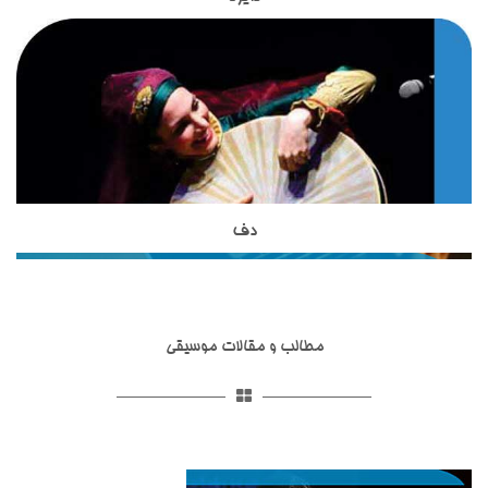
ساز دایره یکی از ساز های کوبه ای اصیل ایرانی است که در
خود را در زمینه موسیقی گذرانده اند و با بیش از 18 سال سابقه
آموزشگاه موسیقی تاج بخش تدریس می شود.این ساز بسیار شبیه
تدریس ساز های زهی ، از بهترین های تدریس سازهای زهی ایرانی به
به ساز دف است اما از نظر شکل ظاهری و صدایی که از آن تولید می
حساب می آیند.استاد مظاهری از شاگردان آقای ظریف بوده واز
شود با دف تفاوت هایی دارد.دایره از دف کوچکتر است و تعداد زنجیر
بهترین شاگردان ایشان محسوب می شوند. استاد شاکری از دیگر
هایی که به آن وصل شده است از دف بسیار کمتر است. نواختن ساز
اساتید آموزشگاه موسیقی تاج بخش برای تدریس ساز تار و سه تار
دایره در کشورهای آسیایی نظیر ایران, افغانستان , تاجیکستان و ...
به هنرجویان هستند. ساز تخصصی ایشان تار و سه تار است و
رواج دارد.
تحصیلات خود را در زمینه موسیقی ایرانی،آموزش موسیقی به
کودکان و گرافیک دنبال نموده اند.
دف
ساز دف یکی از ساز های کوبه ای در موسیقی ایرانی است که از
مبتدی تا حرفه ای در آموزشگاه موسیقی تاج بخش تدریس می
شود.ساختار ظاهری دف شامل کمانه,پوستی,قسمت شستی,حلقه ها
و گل میخ می شود.تمامی قسمت های مربوط به ساز دف در انواع
مطالب و مقالات موسیقی
مختلفی ساخته شده اند.ساز دف از ساز های کوبه ای با قدمت ایرانی
است و همانطور که در تاریخ عرفان و تصوف آمده است ازارکان
اصلی مجالس عیش و طرب و محافل اهل ذوق و عرفان و مجالس
سماع بوده که قوالان هم با خواندن سرود و ترانه آن را به کار
می‌بردند.ساز دف شبیه به ساز دایره است اما از آن بزرگتر بوده دارای
صداسازی و آواز پاپ
صداسازی و آواز پاپ یکی از خدمات آموزشگاه موسیقی تاج بخش
صدایی بم تر است. استاد حدادی مدرس ساز دف در آموزشگاه