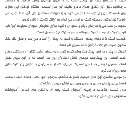
تنبک از سازهای کوبه ای ایرانی است که در میان ایرانیان بسیار طرفدار و مخاطب
دارد.شاید دلیل این اتفاق صدای نرم و لطیف این ساز است.در هنگام نواختن این ساز بر
روی قسمت ران پای نوازنده قرار می گیرد و با ضربات دست بر روی آن، صدا تولید می
شود.از نوازندگان برجسته تنبک در ایران می توان به ارژنگ کامکار اشاره نمود.
تمبک در همراهی با سازهای دیگر و تکنوازی و گروه نوازی سازهای کوبه‌ای قابلیت اجرا دارد.
انواع تمبک، از جمله تمبک زورخانه در حجم بزرگ نیز معمول است.
قدمت تنبک با نام‌های پهلوی دمبلک و تنبور به پیش از اسلام می‌رسد و طبق نظر دکتر
معین دمبک صورت دگرگون‌شده همین نام است.
تمبک در چند دهه اخیر پیشرفت چشمگیری کرده و به عنوان سازی تکنواز و مستقل مطرح
شده است. این پیشرفت مرهون تلاش استادان این ساز است که در این میان نقش
استاد حسین تهرانی به قدری اهمیت می‌یابد که از او می‌توان با عنوان پدر تنبک‌نوازی
نوین ایران یاد کرد.
در جهانی ساختن این ساز، مرحوم ناصر فرهنگ‌فر، مرحوم امیر ناصر افتتاح، استاد محمد
اسماعیلی، پژمان حدادی و بهمن رجبی نیز نقش مهمی داشته‌اند.
برای کسب اطلاعات در زمینه آموزش تنبک پایه ای با تلفن های تماس آموزشگاه
موسیقی تاج بخش در تماس باشید.