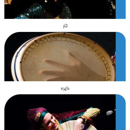
است.این پیشرفت مرهون و مدیون هنر استادان تنبک است، که در
این میان نقش استاد فقید حسین تهرانی به قدری حائز اهمیت است
که می‌توان از او به‌عنوان پدر تنبک نوازی نوین ایران یاد کرد. استاد
آذر تدریس ساز تنبک را در اموزشگاه موسیقی تاج بخش برعهده
تار
تار در گستره سازهای ایرانی زهی قرار می گیرد که در آموزشگاه
دارند. استاد آذر از اعضای گروه نوازندگی زانیار خسروی هستند و سابقه
موسیقی تاج بخش در گروه آموزش سازهای ایرانی به هنرجویان
ای طولانی در تدریس ساز های کوبه ای دارند.
علاقه مند تدریس می شود.در ساخت ساز تار از چوب، پوست،
استخوان، زه ( روده تابیده چهارپایان) و فلزاستفاده می شود و طول
کلی آن حدود ۹۵ سانتی متر است. در گذشته تار ایرانی پنج سیم (یا
پنج تار) داشت. غلامحسین درویش یا درویش خان سیم ششمی به
آن افزود که همچنان به کار می‌رود. از بهترین نوازنده های تار در عصر
امروز ما استاد حسین علیزاده هستند. استاد مظاهری مدرس ساز تار
در آموزشگاه موسیقی تاج بخش هستند.استاد مظاهری تحصیلات
دایره
ساز دایره یکی از ساز های کوبه ای اصیل ایرانی است که در
خود را در زمینه موسیقی گذرانده اند و با بیش از 18 سال سابقه
آموزشگاه موسیقی تاج بخش تدریس می شود.این ساز بسیار شبیه
تدریس ساز های زهی ، از بهترین های تدریس سازهای زهی ایرانی به
به ساز دف است اما از نظر شکل ظاهری و صدایی که از آن تولید می
حساب می آیند.استاد مظاهری از شاگردان آقای ظریف بوده واز
شود با دف تفاوت هایی دارد.دایره از دف کوچکتر است و تعداد زنجیر
بهترین شاگردان ایشان محسوب می شوند. استاد شاکری از دیگر
هایی که به آن وصل شده است از دف بسیار کمتر است. نواختن ساز
اساتید آموزشگاه موسیقی تاج بخش برای تدریس ساز تار و سه تار
دایره در کشورهای آسیایی نظیر ایران, افغانستان , تاجیکستان و ...
به هنرجویان هستند. ساز تخصصی ایشان تار و سه تار است و