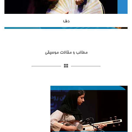
رواج دارد.
تحصیلات خود را در زمینه موسیقی ایرانی،آموزش موسیقی به
کودکان و گرافیک دنبال نموده اند.
دف
ساز دف یکی از ساز های کوبه ای در موسیقی ایرانی است که از
مبتدی تا حرفه ای در آموزشگاه موسیقی تاج بخش تدریس می
شود.ساختار ظاهری دف شامل کمانه,پوستی,قسمت شستی,حلقه ها
و گل میخ می شود.تمامی قسمت های مربوط به ساز دف در انواع
مطالب و مقالات موسیقی
مختلفی ساخته شده اند.ساز دف از ساز های کوبه ای با قدمت ایرانی
است و همانطور که در تاریخ عرفان و تصوف آمده است ازارکان
اصلی مجالس عیش و طرب و محافل اهل ذوق و عرفان و مجالس
سماع بوده که قوالان هم با خواندن سرود و ترانه آن را به کار
می‌بردند.ساز دف شبیه به ساز دایره است اما از آن بزرگتر بوده دارای
صداسازی و آواز پاپ
صداسازی و آواز پاپ یکی از خدمات آموزشگاه موسیقی تاج بخش
صدایی بم تر است. استاد حدادی مدرس ساز دف در آموزشگاه
است که در زیرگروه آموزش اواز در این آموزشگاه موسیقی با بهترین
موسیقی تاج بخش هستند.استاد حدادی از شاگردان استاد کامکار
اساتید این حوزه آموزش داده می شود.
بوده و سال ها سابقه نوازندگی تخصصی دف را در رزومه حرفه ای خود
دارند.ایشان درکنسرت های بسیاری که در ایران و سایر کشور ها برگزار
می شود ،همراه با گروه های مختلف در زمینه نوازندگی دف همکاری
داشته اند.