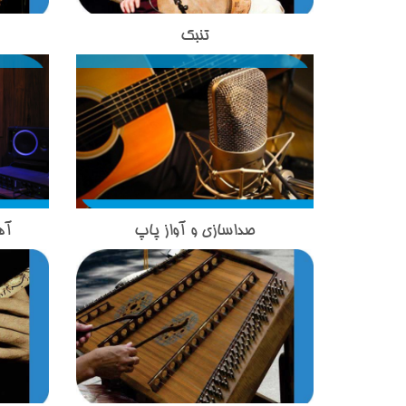
تنبک
ساز تنبک یکی از ساز های کوبه ای اصیل
تار در
ایرانی است که توسط اساتید مجرب در
گیرد 
آموزشگاه موسیقی تاج بخش از مبتدی
بخش در
تا حرفه ای تدریس می شود. تنبک یکی
هنرجوی
از سازهای کوبه‌ای ایرانی محسوب می
ساخت
شود. این ساز پوستی، از نظر شکل
استخوا
ظاهری آن جزء طبل‌های جام‌شکل
فلزاست
محسوب می‌شود .تنبک در چند دههٔ اخیر
۹۵ 
پیشرفت چشم‌گیری داشته است.این
ایران
صداسازی و آواز پاپ
آه
صداسازی و آواز پاپ یکی از خدمات
آهنگس
پیشرفت مرهون و مدیون هنر استادان
غلامح
آموزشگاه موسیقی تاج بخش است که
آن در
تنبک است، که در این میان نقش استاد
ششمی 
در زیرگروه آموزش اواز در این آموزشگاه
برگزا
فقید حسین تهرانی به قدری حائز اهمیت
می‌رود.
موسیقی با بهترین اساتید این حوزه
استود
است که می‌توان از او به‌عنوان پدر تنبک
امروز 
آموزش داده می شود.
کاملا 
نوازی نوین ایران یاد کرد. استاد آذر
استاد
تدریس ساز تنبک را در اموزشگاه
آموز
موسیقی تاج بخش برعهده دارند. استاد
هستند
آذر از اعضای گروه نوازندگی زانیار
در زمی