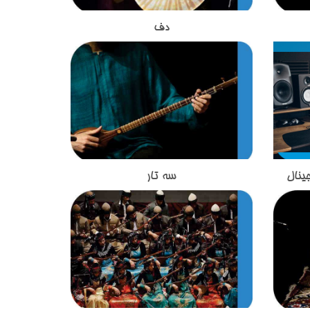
دف
 اصیل
ساز دف یکی از ساز های کوبه ای در
سیقی
موسیقی ایرانی است که از مبتدی تا
 ساز
حرفه ای در آموزشگاه موسیقی تاج
ز نظر
بخش تدریس می شود.ساختار ظاهری
ید می
دف شامل کمانه,پوستی,قسمت
از دف
شستی,حلقه ها و گل میخ می
که به
شود.تمامی قسمت های مربوط به ساز
کمتر
دف در انواع مختلفی ساخته شده اند.ساز
رهای
دف از ساز های کوبه ای با قدمت ایرانی
سه تار
QBAS اورجینال و
سه تار از جمله سازهای اصیل ایرانی
ان ,
است و همانطور که در تاریخ عرفان و
توسط
است که در محدوده جغرافیایی غرب
تصوف آمده است ازارکان اصلی مجالس
ی در
آسیا رواج داشته است.ساز سه تار در
عیش و طرب و محافل اهل ذوق و
م می
گروه سازهای ایرانی در آموزشگاه
عرفان و مجالس سماع بوده که قوالان
موسیقی تاج بخش تدریس می شود.
هم با خواندن سرود و ترانه آن را به کار
برخی از جمله عده‌ای از عرفا به ساز سه
می‌بردند.ساز دف شبیه به ساز دایره
تار «اوتار» نیز می‌گویند. سه تار را از
است اما از آن بزرگتر بوده دارای صدایی
خانواده تنبور دانسته اند و امروزه در
بم تر است. استاد حدادی مدرس ساز دف