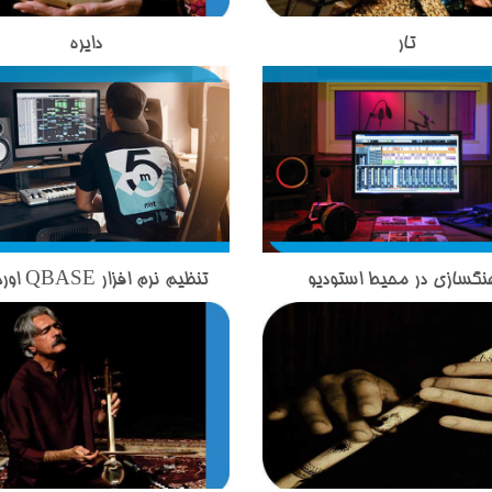
تار
دایره
 گستره سازهای ایرانی زهی قرار می
ساز دایره یکی از ساز های کوبه ای
که در آموزشگاه موسیقی تاج
ایرانی است که در آموزشگاه مو
 گروه آموزش سازهای ایرانی به
تاج بخش تدریس می شود.این
ان علاقه مند تدریس می شود.در
بسیار شبیه به ساز دف است اما ا
 ساز تار از چوب، پوست،
شکل ظاهری و صدایی که از آن تول
ن، زه ( روده تابیده چهارپایان) و
شود با دف تفاوت هایی دارد.دایره 
فاده می شود و طول کلی آن حدود
کوچکتر است و تعداد زنجیر هایی 
سانتی متر است. در گذشته تار
آن وصل شده است از دف بسیار 
ی پنج سیم (یا پنج تار) داشت.
است. نواختن ساز دایره در کشو
نگسازی در محیط استودیو
تنظیم نرم افزار QBASE اورجینال
ازی در محیط استودیو و آموزش
تنظیم نرم افزار E
سین درویش یا درویش خان سیم
آسیایی نظیر ایران, افغانست
 آموزشگاه موسیقی تاجبخش
آموزش کار با این نرم افزار 
به آن افزود که همچنان به کار
تاجیکستان و ... رواج دارد.
ر میشود. آهنگسازی در محیط
اساتید مجربه حوزه آهنگساز
 از بهترین نوازنده های تار در عصر
یو با بهترین اساتید به صورت
آموزشگاه موسیقی تاج بخش انجا
ما استاد حسین علیزاده هستند.
حرفه ای و تخصصی انجام میشود.
شود.
 مظاهری مدرس ساز تار در
شگاه موسیقی تاج بخش
.استاد مظاهری تحصیلات خود را
نه موسیقی گذرانده اند و با بیش