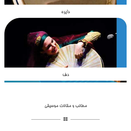
امروز ما استاد حسین علیزاده هستند. استاد مظاهری مدرس ساز تار
در آموزشگاه موسیقی تاج بخش هستند.استاد مظاهری تحصیلات
دایره
ساز دایره یکی از ساز های کوبه ای اصیل ایرانی است که در
خود را در زمینه موسیقی گذرانده اند و با بیش از 18 سال سابقه
آموزشگاه موسیقی تاج بخش تدریس می شود.این ساز بسیار شبیه
تدریس ساز های زهی ، از بهترین های تدریس سازهای زهی ایرانی به
به ساز دف است اما از نظر شکل ظاهری و صدایی که از آن تولید می
حساب می آیند.استاد مظاهری از شاگردان آقای ظریف بوده واز
شود با دف تفاوت هایی دارد.دایره از دف کوچکتر است و تعداد زنجیر
بهترین شاگردان ایشان محسوب می شوند. استاد شاکری از دیگر
هایی که به آن وصل شده است از دف بسیار کمتر است. نواختن ساز
اساتید آموزشگاه موسیقی تاج بخش برای تدریس ساز تار و سه تار
دایره در کشورهای آسیایی نظیر ایران, افغانستان , تاجیکستان و ...
به هنرجویان هستند. ساز تخصصی ایشان تار و سه تار است و
رواج دارد.
تحصیلات خود را در زمینه موسیقی ایرانی،آموزش موسیقی به
کودکان و گرافیک دنبال نموده اند.
دف
ساز دف یکی از ساز های کوبه ای در موسیقی ایرانی است که از
مبتدی تا حرفه ای در آموزشگاه موسیقی تاج بخش تدریس می
شود.ساختار ظاهری دف شامل کمانه,پوستی,قسمت شستی,حلقه ها
و گل میخ می شود.تمامی قسمت های مربوط به ساز دف در انواع
مطالب و مقالات موسیقی
مختلفی ساخته شده اند.ساز دف از ساز های کوبه ای با قدمت ایرانی
است و همانطور که در تاریخ عرفان و تصوف آمده است ازارکان
اصلی مجالس عیش و طرب و محافل اهل ذوق و عرفان و مجالس
سماع بوده که قوالان هم با خواندن سرود و ترانه آن را به کار