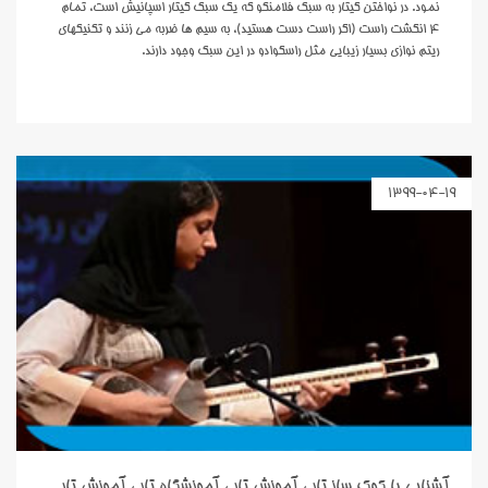
نمود. در نواختن گیتار به سبک فلامنکو که یک سبک گیتار اسپانیش است، تمام
۴ انگشت راست (اگر راست دست هستید)، به سیم ها ضربه می زنند و تکنیکهای
ریتم نوازی بسیار زیبایی مثل راسگوادو در این سبک وجود دارند.
1399-04-19
آشنایی با کوک ساز تار ، آموزش تار ، آموزشگاه تار ، آموزش تار