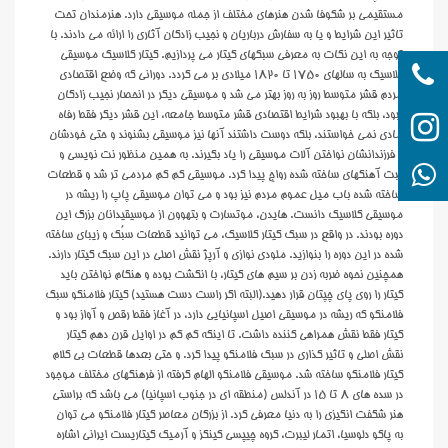
مستقیمی بر شکوفا شدن هنرهای مختلف از جمله موسیقی دارد. هنرمندان تحت
تاثیر این شرایط و یا به سفارش درباریان و نجیب زادگان آثاری را ارائه می دادند. با
توجه به این نکات به معرفی سبکهای گیتار می پردازیم. گیتار کلاسیک موسیقی
کلاسیک به سالهای ۱۷۵۰ تا ۱۸۲۰ میلادی بر می گردد. دورانی که وضع اقتصادی
مردم قشر متوسط روز به روز بهتر می شد و موسیقی دیگر در انحصار نجیب زادگان
نبود، بلکه با بهبود شرایط اقتصادی قشر متوسط جامعه، این قشر دیگر فقط رفاه
t
مادی نمی خواستند، بلکه دوست داشتند آنها نیز موسیقی بشنوند و حتی خودشان
و فرزندانشان نواختن آلات موسیقی را یاد بگیرند. به همین منظور نت نویسی و
tajb
ثبت آهنگهای ساخته شده رواج پیدا کرد. موسیقی کم کم مردمی تر شد و قطعات
ساخته شده باب میل عموم مردم نیز بود و می توان موسیقی پاپ را ریشه در
موسیقی کلاسیک دانست. هایدن، موتسارت و بتهوون از موسیقیدانان بزرگ این
دوره بودند. در واقع در سبک گیتار کلاسیک، می توانید قطعات سبُک و زیبای ساخته
شده در این دوره را بنوازید. ملودی نوازی و آرپژ نقش اصلی در این سبک گیتار دارند.
همچنین نحوه ضربه زدن بر سیم های گیتار، با انگشت بوده و هنگام نواختن باید
گیتار را روی پای چپتان قرار دهید.(البته اگر راست دست هستید) گیتار فلامنکو سبک
فلامنکو که ریشه در موسیقی اصیل اسپانیایی دارد، در آغاز فقط رقص و آواز بود و
گیتار فقط نقش همراهی کننده داشت. تا اینکه کم کم در اوایل قرن دهم گیتار
نقش اصلی و تاثیر گذاری در سبک فلامنکو پیدا کرد. و حتی بعدها قطعات بی کلام
گیتار فلامنکو ساخته شد. موسیقی فلامنکو الهام گرفته از فرهنگهای مختلف موجود
در سده های ۸ تا ۱۵ در آندلس (منطقه ای در جنوب اسپانیا) می باشد که براستی
هنر شگفت انگیزی را به دنیا معرفی کرد. از بزرگان معاصر گیتار فلامنکو می توان
به پاکو دلوسیا، اتمار لیبرت، گروه چیپسی کینگز و آرمیک گیتاریست ایرانی اشاره