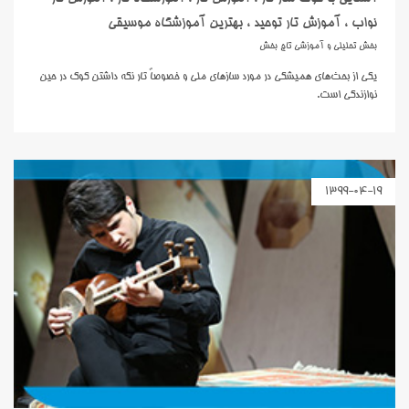
نواب ، آموزش تار توحید ، بهترین آموزشگاه موسیقی
بخش تحلیلی و آموزشی تاج بخش
يکي از بحث‌هاي هميشگي در مورد ساز‌هاي ملي و خصوصاً تار نگه داشتن کوک در حين
نوازندگي است.
1399-04-19