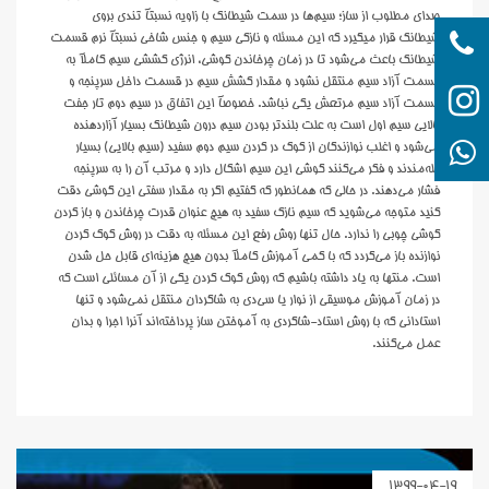
صداي مطلوب از ساز؛ سيم‌ها در سمت شيطانک با زاويه‌ نسبتآ تندي بروي
شيطانک قرار ميگيرد که اين مسئله و نازکي سيم و جنس شاخي نسبتآ نرم قسمت
شيطانک باعث مي‌شود تا در زمان چرخاندن گوشي، انرژي کششي سيم کاملآ به
قسمت آزاد سيم منتقل نشود و مقدار کشش سيم در قسمت داخل سرپنجه و
t
قسمت آزاد سيم مرتعش يکي نباشد. خصوصآ اين اتفاق در سيم دوم تار جفت
بالايي سيم اول است به علت بلندتر بودن سيم درون شيطانک بسيار آزاردهنده
tajb
مي‌شود و اغلب نوازندگان از کوک در کردن سيم دوم سفيد (سيم بالايي) بسيار
گله‌مندند و فکر مي‌کنند گوشي اين سيم اشکال دارد و مرتب آن را به سرپنجه
فشار مي‌دهند. در حالي که همانطور که گفتيم اگر به مقدار سفتي اين گوشي دقت
کنيد متوجه مي‌شويد که سيم نازک سفيد به هيچ عنوان قدرت چرخاندن و باز کردن
گوشي چوبي را ندارد. حال تنها روش رفع اين مسئله به دقت در روش کوک کردن
نوازنده باز‌ مي‌گردد که با کمي آموزش کاملآ بدون هيچ هزينه‌اي قابل حل شدن
است. منتها به ياد داشته باشيم که روش کوک کردن يکي از آن مسائلي است که
در زمان آموزش موسيقي از نوار يا سي‌دي به شاگردان منتقل نمي‌شود و تنها
استاداني که با روش استاد-شاگردي به آموختن ساز پرداخته‌اند آنرا اجرا و بدان
عمل مي‌کنند.
1399-04-19