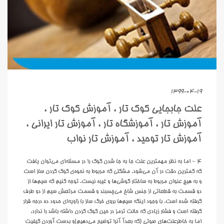
1399-04-19
علت جابجایی کوک تار ، آموزش کوک تار ،
آموزش تار ، آموزشگاه تار ، آموزش تار ایرانی ،
آموزش تار توحید ، آموزش تار نواب
4 – اما به نظر مهمترين علت جا به جا شدن کوک را در مسئله‌اي مي‌توان يافت
که کمترين دقت در آن مي‌شود. مشکلي که مربوط به نحوه‌ي کوک کردن ساز است
و به هيچ عنوان مربوط به ساختار گوشي‌ها و غيره نيست. توجه کنيم که سيم‌ها از
دو قسمت به قطعاتي از جنس شاخ مي‌چسبند و قسمت مرتعش سيم از دو طرف
گرفته شده است. با وجود اينکه سيم‌ها بروي خرک ساز با زاويه‌اي حدود ده درجه قرار
گرفته است و فشار زيادي که حالت ترمز در حين کوک کردن داشته باشد را ندارد،
اما به خاطرعلت‌هاي صوتي (که بعدآ آنرا توضيح مي‌دهيم)و بدست آوردن کيفيت