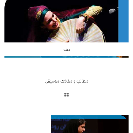
به ساز دف است اما از نظر شکل ظاهری و صدایی که از آن تولید می
حساب می آیند.استاد مظاهری از شاگردان آقای ظریف بوده واز
شود با دف تفاوت هایی دارد.دایره از دف کوچکتر است و تعداد زنجیر
بهترین شاگردان ایشان محسوب می شوند. استاد شاکری از دیگر
هایی که به آن وصل شده است از دف بسیار کمتر است. نواختن ساز
اساتید آموزشگاه موسیقی تاج بخش برای تدریس ساز تار و سه تار
دایره در کشورهای آسیایی نظیر ایران, افغانستان , تاجیکستان و ...
به هنرجویان هستند. ساز تخصصی ایشان تار و سه تار است و
رواج دارد.
تحصیلات خود را در زمینه موسیقی ایرانی،آموزش موسیقی به
کودکان و گرافیک دنبال نموده اند.
دف
ساز دف یکی از ساز های کوبه ای در موسیقی ایرانی است که از
مبتدی تا حرفه ای در آموزشگاه موسیقی تاج بخش تدریس می
شود.ساختار ظاهری دف شامل کمانه,پوستی,قسمت شستی,حلقه ها
و گل میخ می شود.تمامی قسمت های مربوط به ساز دف در انواع
مطالب و مقالات موسیقی
مختلفی ساخته شده اند.ساز دف از ساز های کوبه ای با قدمت ایرانی
است و همانطور که در تاریخ عرفان و تصوف آمده است ازارکان
اصلی مجالس عیش و طرب و محافل اهل ذوق و عرفان و مجالس
سماع بوده که قوالان هم با خواندن سرود و ترانه آن را به کار
می‌بردند.ساز دف شبیه به ساز دایره است اما از آن بزرگتر بوده دارای
صداسازی و آواز پاپ
صداسازی و آواز پاپ یکی از خدمات آموزشگاه موسیقی تاج بخش
صدایی بم تر است. استاد حدادی مدرس ساز دف در آموزشگاه
است که در زیرگروه آموزش اواز در این آموزشگاه موسیقی با بهترین
موسیقی تاج بخش هستند.استاد حدادی از شاگردان استاد کامکار
اساتید این حوزه آموزش داده می شود.