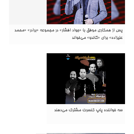
پس از همکاری موفق با «جواد افشار» در مجموعه «برادر» «محمد
علیزاده» برای «گاندو» می‌خواند
سه خواننده پاپ کنسرت مشترک می‌دهند