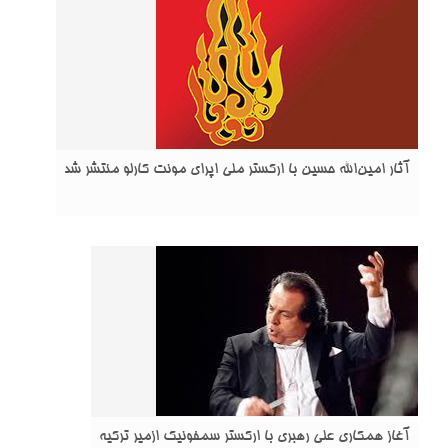
آثار امین‌الله حسین با ارکستر ملی اپرای مونت کارلو منتشر شد
آغاز همکاری علی رهبری با ارکستر سمفونیک ازمیر ترکیه