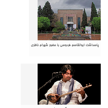
پاسداشت ابوالقاسم فردوسی با حضور شهرام ناظری